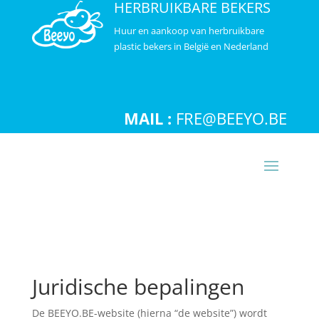
HERBRUIKBARE BEKERS
Huur en aankoop van herbruikbare
plastic bekers in België en Nederland
MAIL :
FRE@BEEYO.BE
Juridische bepalingen
De BEEYO.BE-website (hierna “de website”) wordt