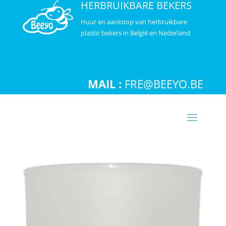
HERBRUIKBARE BEKERS
Huur en aankoop van herbruikbare
plastic bekers in België en Nederland
MAIL :
FRE@BEEYO.BE