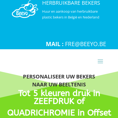
HERBRUIKBARE BEKERS
Huur en aankoop van herbruikbare
plastic bekers in België en Nederland
MAIL :
FRE@BEEYO.BE
PERSONALISEER UW BEKERS
NAAR UW BEELTENIS
Tot 5 kleuren druk i
n
ZEEFDRUK o
f
QUADRICHROMIE in Offset