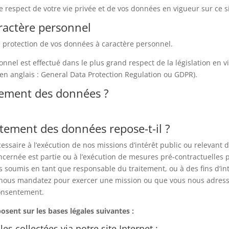
le respect de votre vie privée et de vos données en vigueur sur ce si
ractère personnel
 protection de vos données à caractère personnel.
nnel est effectué dans le plus grand respect de la législation en 
en anglais : General Data Protection Regulation ou GDPR).
itement des données ?
aitement des données repose-t-il ?
saire à l’exécution de nos missions d’intérêt public ou relevant de
ncernée est partie ou à l’exécution de mesures pré-contractuelles p
s soumis en tant que responsable du traitement, ou à des fins d’in
 nous mandatez pour exercer une mission ou que vous nous adress
consentement.
sent sur les bases légales suivantes :
s collectées via notre site Internet :