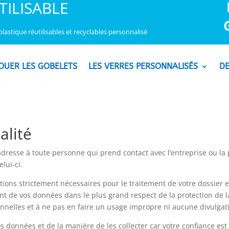
TILISABLE
lastique réutilisables et recyclables personnalisé
OUER LES GOBELETS
LES VERRES PERSONNALISÉS
DE
alité
adresse à toute personne qui prend contact avec l’entreprise ou la
lui-ci.
ions strictement nécessaires pour le traitement de votre dossier et
t de vos données dans le plus grand respect de la protection de la 
elles et à ne pas en faire un usage impropre ni aucune divulgation
os données et de la manière de les collecter car votre confiance es