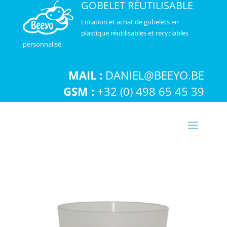
GOBELET RÉUTILISABLE
Location et achat de gobelets en
plastique réutilisables et recyclables
personnalisé
MAIL :
DANIEL@BEEYO.BE
GSM :
+32 (0) 498 65 45 39